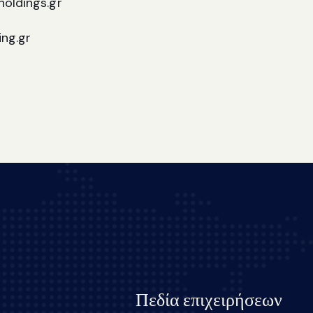
oldings.gr
ng.gr
Πεδία επιχειρήσεων