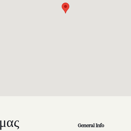
 μας
General Info